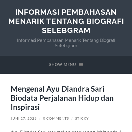
INFORMASI PEMBAHASAN
MENARIK TENTANG BIOGRAFI
SELEBGRAM
Informasi Pembahasan Menarik Tentang Biografi
Selebgram
SHOW MENU
Mengenal Ayu Diandra Sari
Biodata Perjalanan Hidup dan
Inspirasi
JUNI 27, 2026
/
0 COMMENTS
/
STICKY
Ayu Diandra Sari merupakan sosok yang lahir pada 4