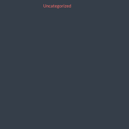
Uncategorized