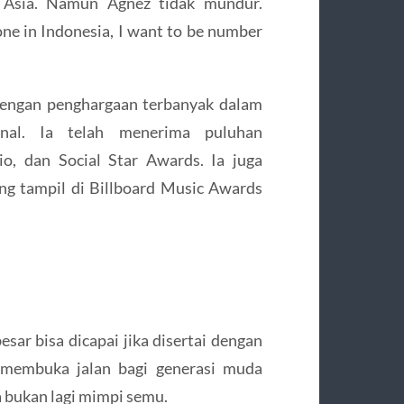
is Asia. Namun Agnez tidak mundur.
ne in Indonesia, I want to be number
dengan penghargaan terbanyak dalam
onal. Ia telah menerima puluhan
o, dan Social Star Awards. Ia juga
ang tampil di Billboard Music Awards
ar bisa dicapai jika disertai dengan
ah membuka jalan bagi generasi muda
 bukan lagi mimpi semu.