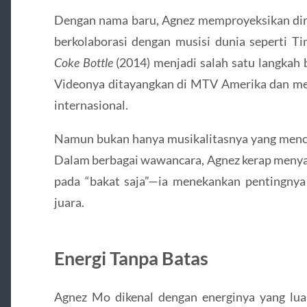
Dengan nama baru, Agnez memproyeksikan diri s
berkolaborasi dengan musisi dunia seperti Ti
Coke Bottle
(2014) menjadi salah satu langkah 
Videonya ditayangkan di MTV Amerika dan m
internasional.
Namun bukan hanya musikalitasnya yang mencuri
Dalam berbagai wawancara, Agnez kerap menya
pada “bakat saja”—ia menekankan pentingnya k
juara.
Energi Tanpa Batas
Agnez Mo dikenal dengan energinya yang luar