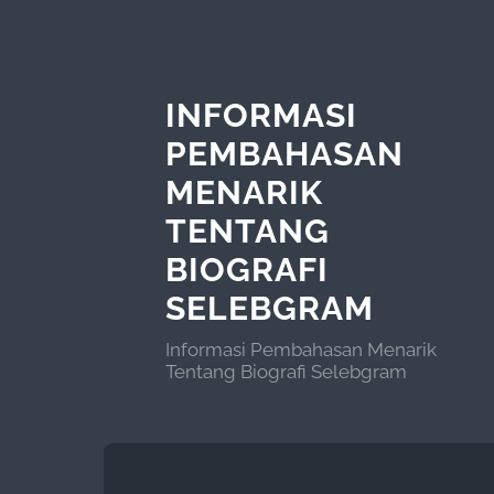
INFORMASI
PEMBAHASAN
MENARIK
TENTANG
BIOGRAFI
SELEBGRAM
Informasi Pembahasan Menarik
Tentang Biografi Selebgram