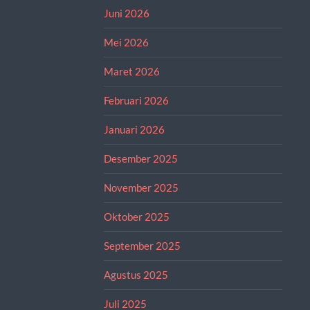
Juni 2026
Mei 2026
Maret 2026
Februari 2026
Januari 2026
Desember 2025
November 2025
Oktober 2025
September 2025
Agustus 2025
Juli 2025