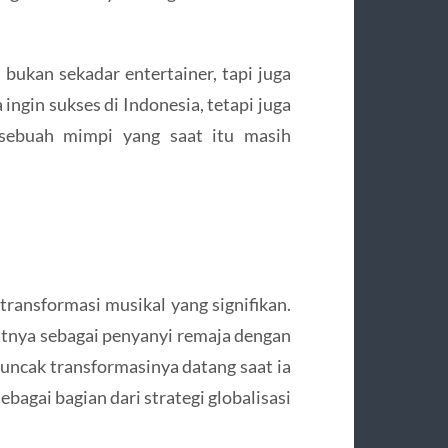
bukan sekadar entertainer, tapi juga
 ingin sukses di Indonesia, tetapi juga
—sebuah mimpi yang saat itu masih
ransformasi musikal yang signifikan.
tnya sebagai penyanyi remaja dengan
ncak transformasinya datang saat ia
gai bagian dari strategi globalisasi