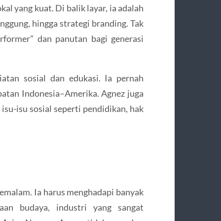
al yang kuat. Di balik layar, ia adalah
nggung, hingga strategi branding. Tak
performer” dan panutan bagi generasi
iatan sosial dan edukasi. Ia pernah
atan Indonesia–Amerika. Agnez juga
u-isu sosial seperti pendidikan, hak
m semalam. Ia harus menghadapi banyak
aan budaya, industri yang sangat