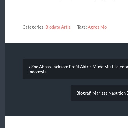
Categories:
Biodata Artis
Tags:
Agnes Mo
« Zoe Abbas Jackson: Profil Aktris Muda Multitale
Indonesia
Biografi Marissa Nasution 