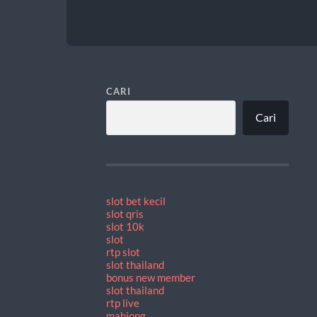
CARI
Cari
slot bet kecil
slot qris
slot 10k
slot
rtp slot
slot thailand
bonus new member
slot thailand
rtp live
mahjong