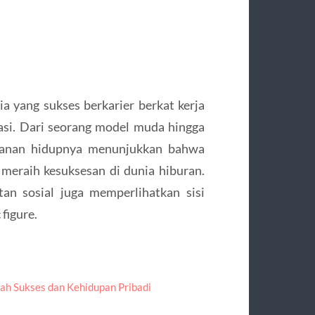
a yang sukses berkarier berkat kerja
rasi. Dari seorang model muda hingga
jalanan hidupnya menunjukkan bahwa
 meraih kesuksesan di dunia hiburan.
tan sosial juga memperlihatkan sisi
figure.
ah Sukses dan Kehidupan Pribadi