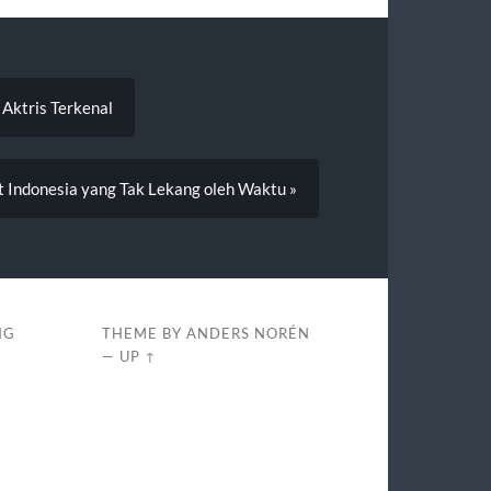
 Aktris Terkenal
t Indonesia yang Tak Lekang oleh Waktu »
NG
THEME BY
ANDERS NORÉN
—
UP ↑