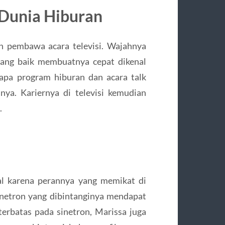
 Dunia Hiburan
n pembawa acara televisi. Wajahnya
ng baik membuatnya cepat dikenal
rapa program hiburan dan acara talk
ya. Kariernya di televisi kemudian
.
al karena perannya yang memikat di
sinetron yang dibintanginya mendapat
terbatas pada sinetron, Marissa juga