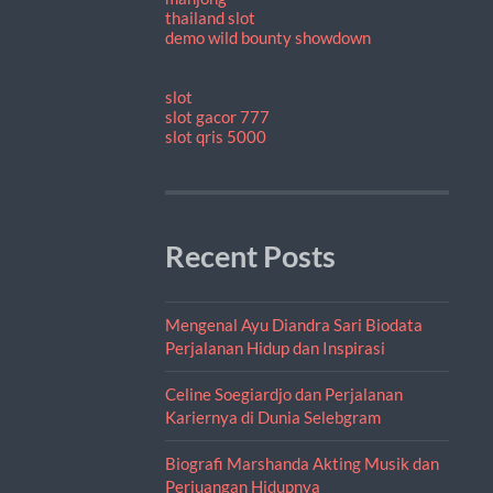
thailand slot
demo wild bounty showdown
slot
slot gacor 777
slot qris 5000
Recent Posts
Mengenal Ayu Diandra Sari Biodata
Perjalanan Hidup dan Inspirasi
Celine Soegiardjo dan Perjalanan
Kariernya di Dunia Selebgram
Biografi Marshanda Akting Musik dan
Perjuangan Hidupnya