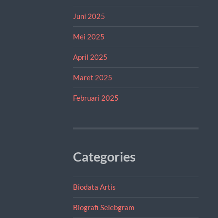
Juni 2025
Mei 2025
April 2025
Maret 2025
Februari 2025
Categories
Biodata Artis
Biografi Selebgram