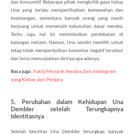
dan konsumtif. Beberapa pihak mengkritik gaya hidup
Una yang terlalu memperlihatkan kemewahan dan
kesenangan, sementara banyak orang yang masih
berjuang untuk memenuhi kebutuhan dasar mereka.
Tentu saja, hal ini menimbulkan perdebatan di
kalangan netizen. Namun, Una sendiri memilih untuk
tetap tidak memperdulikan komentar negatif tersebut
dan terus menunjukkan dirinya apa adanya.
Baca juga :
Fakta Menarik Medina Zein Selebgram
yang Keluar dari Penjara
5. Perubahan dalam Kehidupan Una
Dembler setelah Terungkapnya
Identitasnya
Setelah identitas Una Dembler terungkap, banyak