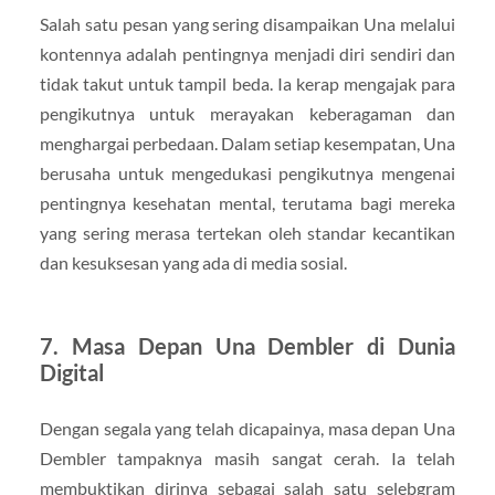
Salah satu pesan yang sering disampaikan Una melalui
kontennya adalah pentingnya menjadi diri sendiri dan
tidak takut untuk tampil beda. Ia kerap mengajak para
pengikutnya untuk merayakan keberagaman dan
menghargai perbedaan. Dalam setiap kesempatan, Una
berusaha untuk mengedukasi pengikutnya mengenai
pentingnya kesehatan mental, terutama bagi mereka
yang sering merasa tertekan oleh standar kecantikan
dan kesuksesan yang ada di media sosial.
7. Masa Depan Una Dembler di Dunia
Digital
Dengan segala yang telah dicapainya, masa depan Una
Dembler tampaknya masih sangat cerah. Ia telah
membuktikan dirinya sebagai salah satu selebgram