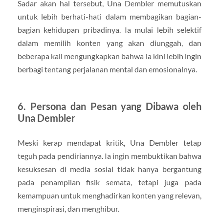
Sadar akan hal tersebut, Una Dembler memutuskan
untuk lebih berhati-hati dalam membagikan bagian-
bagian kehidupan pribadinya. Ia mulai lebih selektif
dalam memilih konten yang akan diunggah, dan
beberapa kali mengungkapkan bahwa ia kini lebih ingin
berbagi tentang perjalanan mental dan emosionalnya.
6. Persona dan Pesan yang Dibawa oleh
Una Dembler
Meski kerap mendapat kritik, Una Dembler tetap
teguh pada pendiriannya. Ia ingin membuktikan bahwa
kesuksesan di media sosial tidak hanya bergantung
pada penampilan fisik semata, tetapi juga pada
kemampuan untuk menghadirkan konten yang relevan,
menginspirasi, dan menghibur.