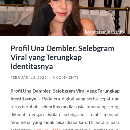
Profil Una Dembler, Selebgram
Viral yang Terungkap
Identitasnya
FEBRUARI 15, 2025
/
0 COMMENTS
Profil Una Dembler, Selebgram Viral yang Terungkap
Identitasnya –
Pada era digital yang serba cepat dan
terus berubah, selebritas media sosial atau yang sering
dikenal dengan istilah selebgram, telah menjadi
fenomena yang tidak bisa diabaikan. Di antara para
selebgram
slot koi gate
yang mencuri perhatian di