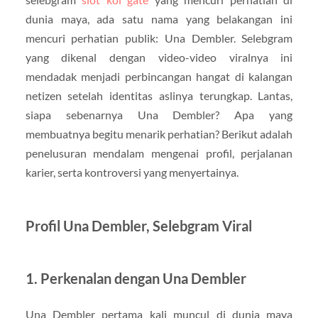
dunia maya, ada satu nama yang belakangan ini
mencuri perhatian publik: Una Dembler. Selebgram
yang dikenal dengan video-video viralnya ini
mendadak menjadi perbincangan hangat di kalangan
netizen setelah identitas aslinya terungkap. Lantas,
siapa sebenarnya Una Dembler? Apa yang
membuatnya begitu menarik perhatian? Berikut adalah
penelusuran mendalam mengenai profil, perjalanan
karier, serta kontroversi yang menyertainya.
Profil Una Dembler, Selebgram Viral
1. Perkenalan dengan Una Dembler
Una Dembler pertama kali muncul di dunia maya