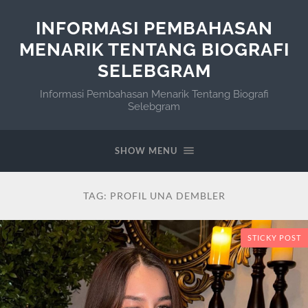
INFORMASI PEMBAHASAN
MENARIK TENTANG BIOGRAFI
SELEBGRAM
Informasi Pembahasan Menarik Tentang Biografi
Selebgram
SHOW MENU
TAG:
PROFIL UNA DEMBLER
STICKY POST