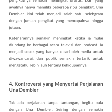
pengikutnya semakin meningkat drastis. Dari yang
awalnya hanya memiliki beberapa ribu pengikut, Una
Dembler kini telah menjadi salah satu selebgram
dengan jumlah pengikut yang mencapainya hingga
jutaan.
Ketenarannya semakin meningkat ketika ia mulai
diundang ke berbagai acara televisi dan podcast. Ia
menjadi sosok yang banyak dicari oleh media untuk
diwawancarai, dan publik semakin tertarik untuk
mengetahui lebih jauh tentang kehidupannya.
4. Kontroversi yang Menyertai Perjalanan
Una Dembler
Tak ada perjalanan tanpa tantangan, begitu pula
dengan Una Dembler. Seiring dengan semakin