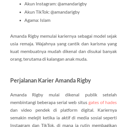
Akun Instagram: @amandarigby
Akun TikTok: @amandarigby
Agama: Islam
Amanda Rigby memulai kariernya sebagai model sejak
usia remaja. Wajahnya yang cantik dan karisma yang
kuat membuatnya mudah dikenal dan disukai banyak
orang, terutama di kalangan anak muda.
Perjalanan Karier Amanda Rigby
Amanda Rigby mulai dikenal publik setelah
membintangi beberapa serial web situs
gates of hades
dan video pendek di platform digital. Kariernya
semakin melejit ketika ia aktif di media sosial seperti
Instagram dan TikTok, di mana ia rutin membagikan