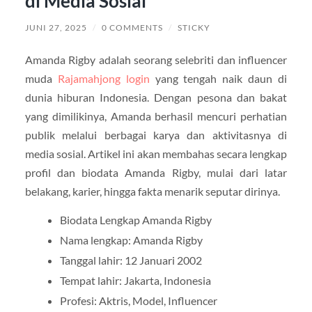
di Media Sosial
JUNI 27, 2025
/
0 COMMENTS
/
STICKY
Amanda Rigby adalah seorang selebriti dan influencer
muda
Rajamahjong login
yang tengah naik daun di
dunia hiburan Indonesia. Dengan pesona dan bakat
yang dimilikinya, Amanda berhasil mencuri perhatian
publik melalui berbagai karya dan aktivitasnya di
media sosial. Artikel ini akan membahas secara lengkap
profil dan biodata Amanda Rigby, mulai dari latar
belakang, karier, hingga fakta menarik seputar dirinya.
Biodata Lengkap Amanda Rigby
Nama lengkap: Amanda Rigby
Tanggal lahir: 12 Januari 2002
Tempat lahir: Jakarta, Indonesia
Profesi: Aktris, Model, Influencer