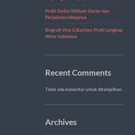
Profil Stefan William: Karier dan
Perjalanan Hidupnya
Biografi Vino G Bastian: Profil Lengkap
Aktor Indonesia
Recent Comments
Tidak ada komentar untuk ditampilkan.
Archives