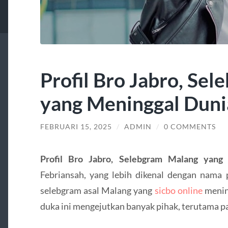
Profil Bro Jabro, Se
yang Meninggal Duni
FEBRUARI 15, 2025
/
ADMIN
/
0 COMMENTS
Profil Bro Jabro, Selebgram Malang yan
Febriansah, yang lebih dikenal dengan nama 
selebgram asal Malang yang
sicbo online
mening
duka ini mengejutkan banyak pihak, terutama pa