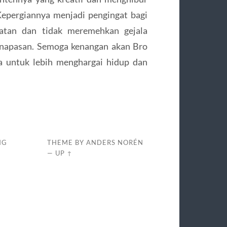
Kepergiannya menjadi pengingat bagi
atan dan tidak meremehkan gejala
rnapasan. Semoga kenangan akan Bro
ua untuk lebih menghargai hidup dan
NG
THEME BY
ANDERS NORÉN
—
UP ↑