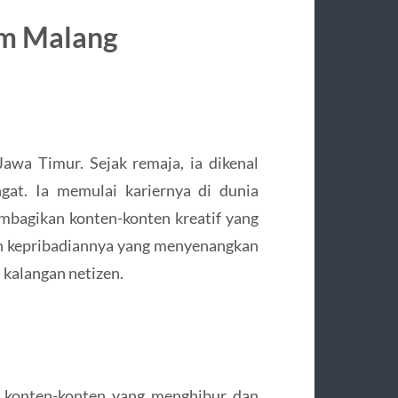
am Malang
awa Timur. Sejak remaja, ia dikenal
gat. Ia memulai kariernya di dunia
mbagikan konten-konten kreatif yang
an kepribadiannya yang menyenangkan
kalangan netizen.
n konten-konten yang menghibur dan