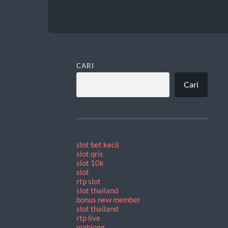
CARI
Cari
slot bet kecil
slot qris
slot 10k
slot
rtp slot
slot thailand
bonus new member
slot thailand
rtp live
mahjong