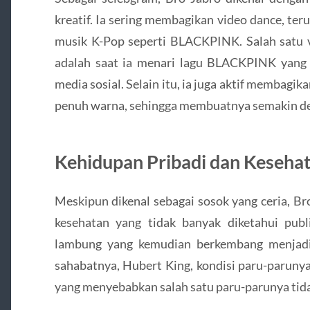
kreatif. Ia sering membagikan video dance, t
musik K-Pop seperti BLACKPINK. Salah satu v
adalah saat ia menari lagu BLACKPINK yan
media sosial. Selain itu, ia juga aktif memba
penuh warna, sehingga membuatnya semakin de
Kehidupan Pribadi dan Keseha
Meskipun dikenal sebagai sosok yang ceria, B
kesehatan yang tidak banyak diketahui publi
lambung yang kemudian berkembang menjadi
sahabatnya, Hubert King, kondisi paru-parun
yang menyebabkan salah satu paru-parunya tida