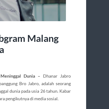
lebgram Malang
a
g Meninggal Dunia –
Dhanar Jabro
panggung Bro Jabro, adalah seorang
gal dunia pada usia 26 tahun. Kabar
ra pengikutnya di media sosial.