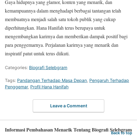
Gaya hidupnya yang glamor, konten yang menarik, dan
kemampuannya dalam menghadapi berbagai tantangan telah
membuatnya menjadi salah satu tokoh publik yang cukup
diperhitungkan. Hana Hanifah terus berupaya untuk
mengembangkan karirnya dan memberikan dampak positif bagi
para penggemarnya. Perjalanan karirnya yang menarik dan
inspiratif patut untuk terus diikuti.
Categories:
Biografi Selebgram
Tags:
Pandangan Terhadap Masa Depan
,
Pengaruh Terhadap
Penggemar
,
Profil Hana Hanifah
Leave a Comment
Informasi Pembahasan Menarik Tentang Biografi Selebgram
Back to top