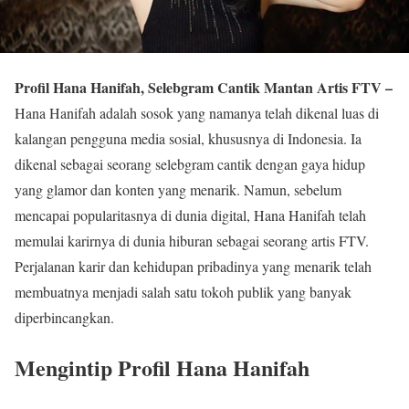
Profil Hana Hanifah, Selebgram Cantik Mantan Artis FTV –
Hana Hanifah adalah sosok yang namanya telah dikenal luas di
kalangan pengguna media sosial, khususnya di Indonesia. Ia
dikenal sebagai seorang selebgram cantik dengan gaya hidup
yang glamor dan konten yang menarik. Namun, sebelum
mencapai popularitasnya di dunia digital, Hana Hanifah telah
memulai karirnya di dunia hiburan sebagai seorang artis FTV.
Perjalanan karir dan kehidupan pribadinya yang menarik telah
membuatnya menjadi salah satu tokoh publik yang banyak
diperbincangkan.
Mengintip Profil Hana Hanifah